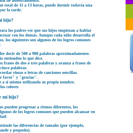
inal de adiestramiento.
n total de 11 a 13 horas, puede dormir todavía una
por la tarde.
i hijo?
ra los padres ver que sus hijos empiezan a hablar
ractuar con los demás. Aunque cada niño desarrolla el
o, los siguientes son algunos de los logros comunes
:
er decir de 500 a 900 palabras aproximadamente.
s entienden lo que dice.
n frases de dos o tres palabras y avanza a frases de
 cinco palabras.
cordar rimas o letras de canciones sencillas.
r favor" y "gracias".
re a sí mismo utilizando su propio nombre.
os colores
 mi hijo?
s pueden progresar a ritmos diferentes, los
algunos de los logros comunes que pueden alcanzar en
edad:
tiende las diferencias de tamaño (por ejemplo,
ande y pequeño).