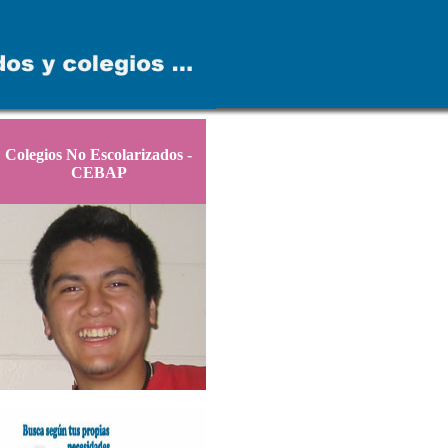
Colegios No Escolarizados -
CEBAP