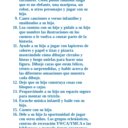
turbantes. Usted puede también fingir
que es un elefante, una mariposa, un
robot, u otros personajes y jugar con su
hijo.
Cante canciones o versos infantiles y
enséñeselos a su hijo.
Lea cuentos con su hijo y pídale a su hijo
que nombre las ilustraciones en los
cuentos o le vuelva a contar parte de la
historia.
Ayude a su hijo a jugar con lapiceros de
colores y papel o tizas y pizarra
mostrándole cómo dibujar círculos y
líneas y luego unirlas para hacer una
figura. Dibuje caras que están felices,
tristes o sorprendidas, y hable acerca de
las diferentes sensaciones que muestra
cada dibujo.
Deje que su hijo construya cosas con
bloques o cajas.
Proporciónele a su hijo un espacio seguro
para montar en triciclo.
Escuche música infantil y baile con su
hijo.
Cuente con su hijo.
Déle a su hijo la oportunidad de jugar
con otros niños. Los grupos eclesiásticos,
centros de recreación YWCA/YMCA o las