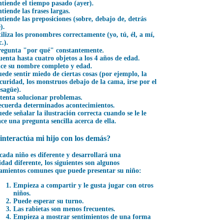
tiende el tiempo pasado (ayer).
tiende las frases largas.
tiende las preposiciones (sobre, debajo de, detrás
).
iliza los pronombres correctamente (yo, tú, él, a mí,
c.).
regunta "por qué" constantemente.
enta hasta cuatro objetos a los 4 años de edad.
ce su nombre completo y edad.
ede sentir miedo de ciertas cosas (por ejemplo, la
curidad, los monstruos debajo de la cama, irse por el
sagüe).
tenta solucionar problemas.
cuerda determinados acontecimientos.
ede señalar la ilustración correcta cuando se le le
ce una pregunta sencilla acerca de ella.
nteractúa mi hijo con los demás?
ada niño es diferente y desarrollará una
idad diferente, los siguientes son algunos
mientos comunes que puede presentar su niño:
Empieza a compartir y le gusta jugar con otros
niños.
Puede esperar su turno.
Las rabietas son menos frecuentes.
Empieza a mostrar sentimientos de una forma