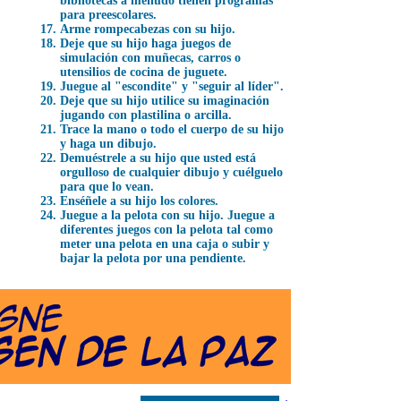
bibliotecas a menudo tienen programas
para preescolares.
Arme rompecabezas con su hijo.
Deje que su hijo haga juegos de
simulación con muñecas, carros o
utensilios de cocina de juguete.
Juegue al "escondite" y "seguir al líder".
Deje que su hijo utilice su imaginación
jugando con plastilina o arcilla.
Trace la mano o todo el cuerpo de su hijo
y haga un dibujo.
Demuéstrele a su hijo que usted está
orgulloso de cualquier dibujo y cuélguelo
para que lo vean.
Enséñele a su hijo los colores.
Juegue a la pelota con su hijo. Juegue a
diferentes juegos con la pelota tal como
meter una pelota en una caja o subir y
bajar la pelota por una pendiente.