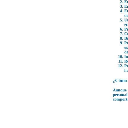
En
En
En
de
Ut
et
P
Cu
Di
Pu
os
de
In
Re
Pu
ha
¿Cómo i
Aunque c
personal
comporta