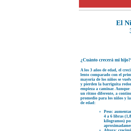
El N
¿Cuánto crecerá mi hijo?
A los 3 años de edad, el crec
lento comparado con el prim
mayoría de los niños se vue
y pierden la barriguita red
empieza a caminar. Aunque 
un ritmo diferente, a continu
promedio para los niños y la
de edad:
Peso: aumenta
4 a 6 libras (1,
kilogramos) po
aproximadamen
Altura: crecim