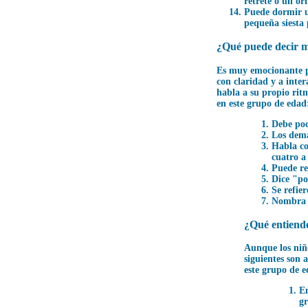
retrete o un or
Puede dormir u
pequeña siesta 
¿Qué puede decir m
Es muy emocionante pa
con claridad y a inte
habla a su propio ritm
en este grupo de edad
Debe pod
Los demá
Habla co
cuatro a
Puede re
Dice "po
Se refie
Nombra l
¿Qué entiende
Aunque los niño
siguientes son 
este grupo de 
En
gr