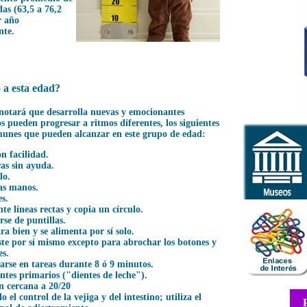
das (63,5 a 76,2
r año
te.
 a esta edad?
 notará que desarrolla nuevas y emocionantes
s pueden progresar a ritmos diferentes, los siguientes
omunes que pueden alcanzar en este grupo de edad:
on facilidad.
ras sin ayuda.
lo.
las manos.
s.
te líneas rectas y copia un círculo.
se de puntillas.
ra bien y se alimenta por sí solo.
iste por sí mismo excepto para abrochar los botones y
es.
arse en tareas durante 8 ó 9 minutos.
entes primarios ("dientes de leche").
n cercana a 20/20
o el control de la vejiga y del intestino; utiliza el