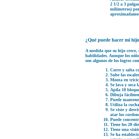
2 1/2 a 3 pulga
milímetros) po
aproximadamen
¿Qué puede hacer mi hijo
A medida que su hijo crece,
habilidades. Aunque los niño
son algunos de los logros c
Corre y salta c
Sube las escale
Monta en tricic
Se lava y seca 
Apila 10 bloque
Dibuja fácilmen
Puede mantener
Utiliza la cucha
Se viste y desv
atar los cordon
Puede concentr
Tiene los 20 di
Tiene una visió
Se ha establecid