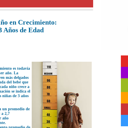
iño en Crecimiento:
3 Años de Edad
imiento es todavía
er año. La
lven más delgados
onda del bebé que
cada niño crece a
ación se indica el
s niñas de 3 años
n un promedio de
8 a 2,7
r año
te.
iento promedio de