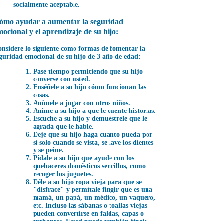
socialmente aceptable.
ómo ayudar a aumentar la seguridad
mocional y el aprendizaje de su hijo:
nsidere lo siguiente como formas de fomentar la
guridad emocional de su hijo de 3 año de edad:
Pase tiempo permitiendo que su hijo
converse con usted.
Enséñele a su hijo cómo funcionan las
cosas.
Anímele a jugar con otros niños.
Anime a su hijo a que le cuente historias.
Escuche a su hijo y demuéstrele que le
agrada que le hable.
Deje que su hijo haga cuanto pueda por
sí solo cuando se vista, se lave los dientes
y se peine.
Pídale a su hijo que ayude con los
quehaceres domésticos sencillos, como
recoger los juguetes.
Déle a su hijo ropa vieja para que se
"disfrace" y permítale fingir que es una
mamá, un papá, un médico, un vaquero,
etc. Incluso las sábanas o toallas viejas
pueden convertirse en faldas, capas o